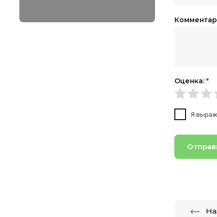
Комментар
Оценка:
*
Я выра
Отправ
На