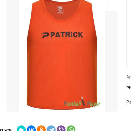
Ар
Б
Р
ться