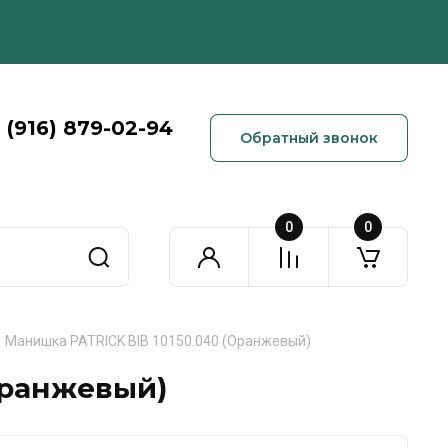
 (916) 879-02-94
Обратный звонок
0
0
Манишка PATRICK BIB 10150.040 (Оранжевый)
Оранжевый)