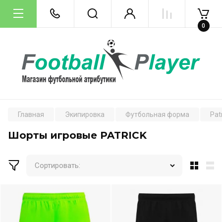
0
Главная
Экипировка
Футбольная форма
Pat
Шорты игровые PATRICK
Сортировать: